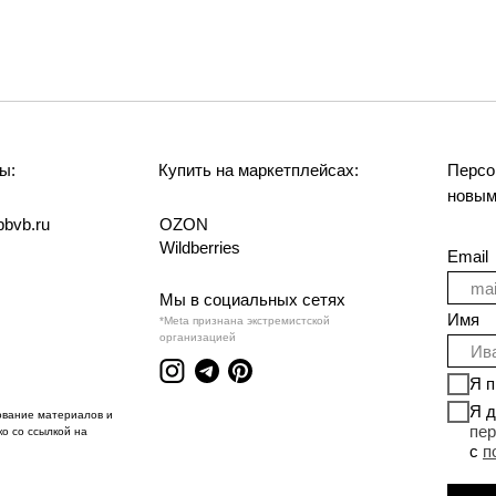
ы:
Купить на маркетплейсах:
Персо
новым
bvb.ru
OZON
Wildberries
Email
Мы в социальных сетях
Имя
*Meta признана экстремистской
организацией
Я 
Я д
ование материалов и
пе
о со ссылкой на
с
п