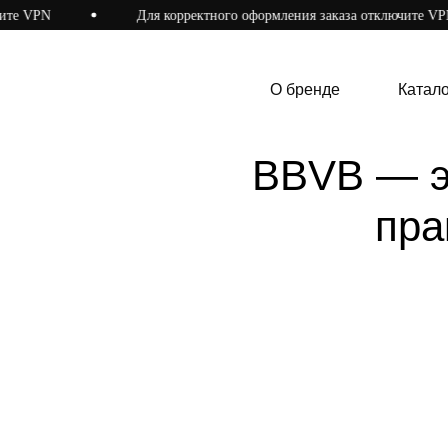
те VPN
Для корректного оформления заказа отключите VPN
О бренде
Каталог
О бренде
Катало
BBVB — эт
пра