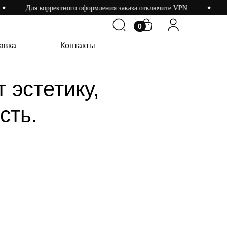
Для корректного оформления заказа отключите VPN
0
0
вка
Контакты
авка
Контакты
 эстетику,
сть.