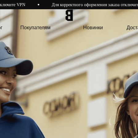
Для корректного оформления заказа отключите VPN
Покупателям
Новинки
Доста
г
Покупателям
Новинки
Дост