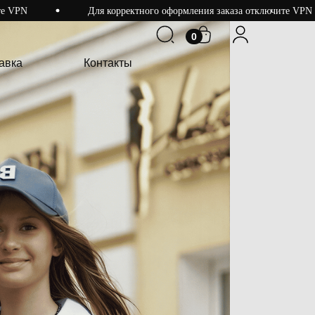
Для корректного оформления заказа отключите VPN
0
0
вка
Контакты
авка
Контакты