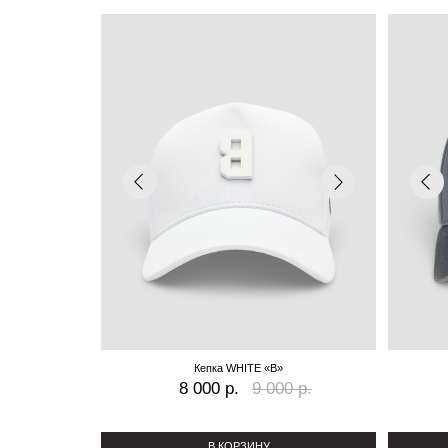
Кепка WHITE «B»
Кеп
8 000 р.
9 000 р.
8 00
В КОРЗИНУ
В