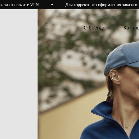
те VPN
Для корректного оформления заказа отключите VPN
О бренде
Каталог
О бренде
Катало